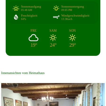
Sonnenaufgang
Sonnenuntergang
05:48 AM
09:05 PM
Feuchtigkeit
Windgeschwindigkeit
64%
13.3Km/h
FRE
SAM
SON
19°
24°
29°
Innenansichten vom Heimathaus